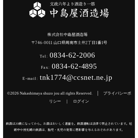
株式会社中島屋酒造場
〒
746-0011
山口県
周南市
土井2丁目1番1号
0834-62-2006
Tel:
0834-62-4895
Fax:
tnk1774@ccsnet.ne.jp
E-mail:
©2026 Nakashimaya shuzo jou all rights Reserved. │
プライバシーポ
リシー
｜
ログイン
飲酒は20歳になってから。お酒はおいしく適量を。飲酒運転は法律で禁止されています。妊
娠中や授乳期の飲酒は、胎児・乳児の発育に悪影響を与えるおそれがあります。