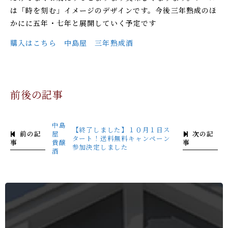
は「時を刻む」イメージのデザインです。今後三年熟成のほ
かにに五年・七年と展開していく予定です
購入はこちら 中島屋 三年熟成酒
前後の記事
中島
【終了しました】１０月１日ス
前の記
次の記
屋
タート！送料無料キャンペーン
事
事
貴醸
参加決定しました
酒