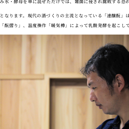
み水・酵母を単に混ぜただけでは、雑菌に侵され腐敗する恐
となります。現代の酒づくりの主流となっている「速醸酛」
「酛摺り」、温度操作「暖気樽」によって乳酸発酵を起こし