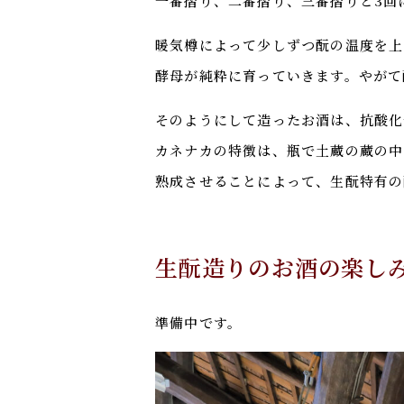
一番摺り、二番摺り、三番摺りと3回
暖気樽によって少しずつ酛の温度を上
酵母が純粋に育っていきます。やがて
そのようにして造ったお酒は、抗酸化
カネナカの特徴は、瓶で土蔵の蔵の中
熟成させることによって、生酛特有の
生酛造りのお酒の楽し
準備中です。