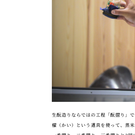
生酛造りならではの工程「酛摺り」で
櫂（かい）という道具を使って、蒸米