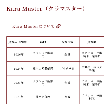
Kura Master
（クラマスター）
Kura Master
について
受賞年（西暦）
部門
受賞内容
受賞酒
クラシック酛部
カネナカ 生酛
2026年
金賞
門
純米 超辛口
中島屋 純米大
2024年
純米大吟醸部門
プラチナ賞
吟醸
クラシック酛部
カネナカ 生酛
2023年
金賞
門
純米 超辛口
カネナカ 生酛
2021年
純米酒部門
金賞
純米