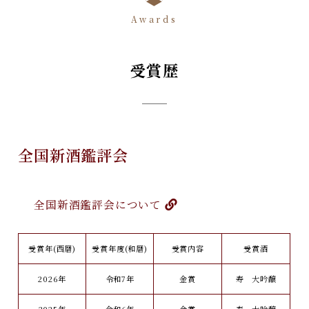
Awards
受賞歴
全国新酒鑑評会
全国新酒鑑評会について
受賞年(西暦)
受賞年度(和暦)
受賞内容
受賞酒
2026年
令和7年
金賞
寿 大吟醸