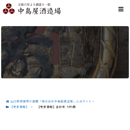
山口県周南市の酒蔵「株式会社中島屋酒造場」公式サイト
>
【受賞情報】
>
【受賞情報】金紋寿 大吟醸