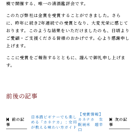
模で開催する、唯一の清酒鑑評会です。
このたび弊社は金賞を受賞することができました。さら
に、昨年に続き2年連続での受賞となり、大変光栄に感じて
おります。
このような結果をいただけましたのも、日頃より
ご愛顧・ご支援くださる皆様のおかげです。心より感謝申し
上げます。
ここに受賞をご報告するとともに、謹んで御礼申し上げま
す。
前後の記事
【受賞情報】
日本酒ビギナーでも楽し
前の記
次の記
カネナカ 生
める「カネナカ」：女将
事
事
酛純米 超辛
が教える味わい方ガイド
口