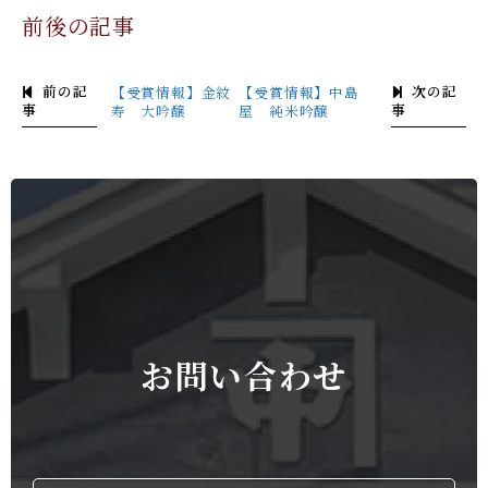
前後の記事
前の記
次の記
【受賞情報】金紋
【受賞情報】中島
事
事
寿 大吟醸
屋 純米吟醸
お問い合わせ