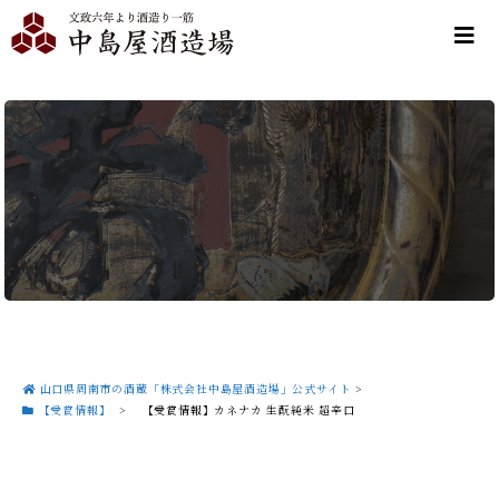
山口県周南市の酒蔵「株式会社中島屋酒造場」公式サイト
>
【受賞情報】
>
【受賞情報】カネナカ 生酛純米 超辛口