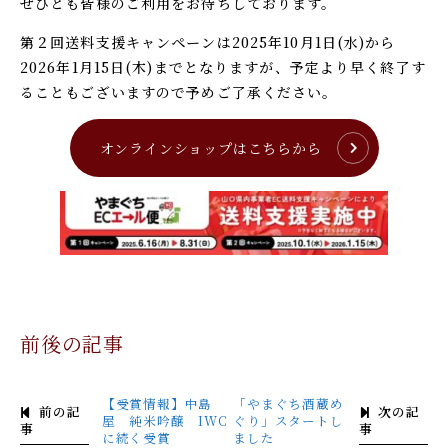
ぜひとも皆様のご利用をお待ちしております。
第２回送料支援キャンペーンは
2025
年
10
月
1
日(水)から
2026
年
1
月
15
日(木)までとなりますが、予定より早く終了す
ることもございますので予めご了承ください。
オンラインショップはこちらから
前後の記事
【受賞情報】中島
「やまぐち酒蔵め
前の記
次の記
屋 純米吟醸 IWC
ぐり」スタートし
事
事
に続く受賞
ました