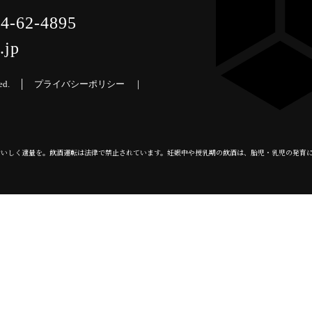
4-62-4895
.jp
erved. │
プライバシーポリシー
｜
おいしく適量を。飲酒運転は法律で禁止されています。妊娠中や授乳期の飲酒は、胎児・乳児の発育