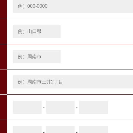
-
-
-
-